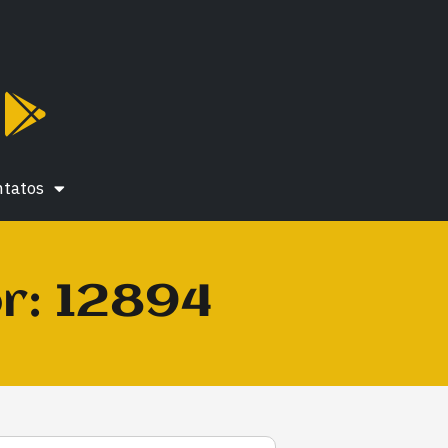
ntatos
or: 12894