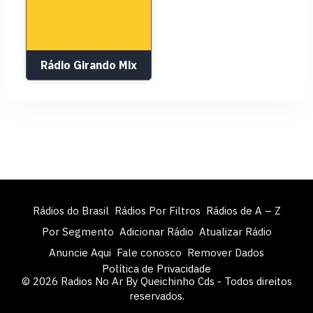
Rádio Girando Mix
Rádios do Brasil
Rádios Por Filtros
Rádios de A – Z
Por Segmento
Adicionar Rádio
Atualizar Rádio
Anuncie Aqui
Fale conosco
Remover Dados
Política de Privacidade
© 2026 Radios No Ar By Queichinho Cds - Todos direitos
reservados.