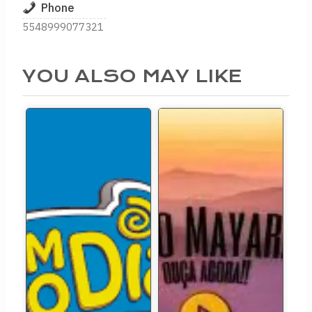
Phone
5548999077321
YOU ALSO MAY LIKE