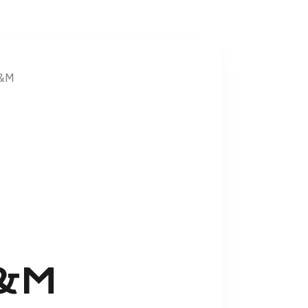
F&M
F&M