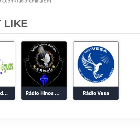
ok.com/radiofamiliafem
 LIKE
Rádio Rios de Águas Vivas
Rádio Hinos Antigos & Atuais
Rádio Vesa