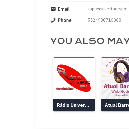
Email
sapucaiasertanejam
Phone
5524988710368
YOU ALSO MAY
Rádio Universo FM