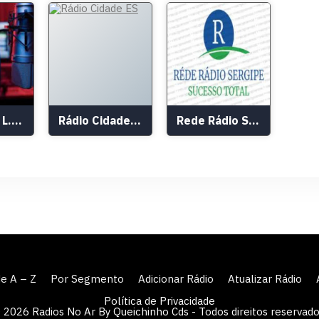
Rádio Web L.Patos
Rádio Cidade ES
Rede Rádio Sergipe
de A – Z
Por Segmento
Adicionar Rádio
Atualizar Rádio
Política de Privacidade
 2026 Radios No Ar By Queichinho Cds - Todos direitos reservado