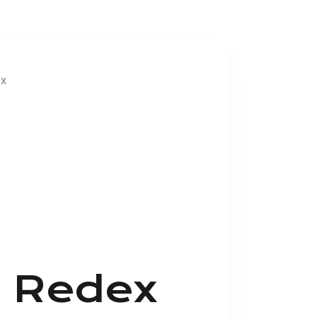
ex
a Redex