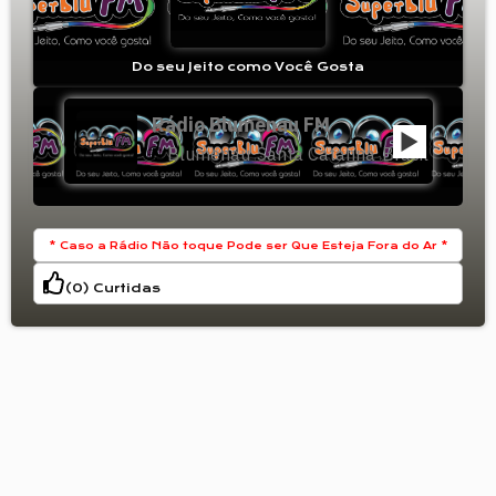
Do seu Jeito como Você Gosta
Rádio Blumenau FM
Blumenau
Santa Catarina
Brasil
,
,
* Caso a Rádio Não toque Pode ser Que Esteja Fora do Ar *
(
0
) Curtidas