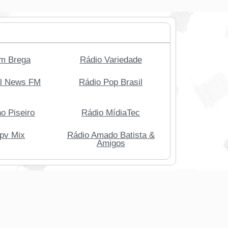
m Brega
Rádio Variedade
al News FM
Rádio Pop Brasil
o Piseiro
Rádio MídiaTec
pv Mix
Rádio Amado Batista &
Amigos