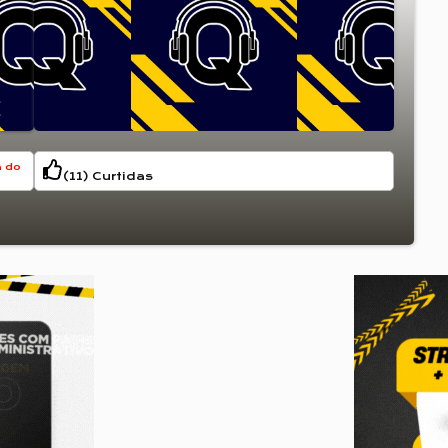
!
a do
(
11
) Curtidas