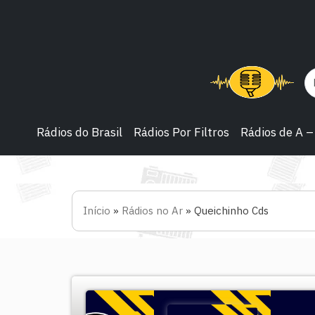
Rádios do Brasil
Rádios Por Filtros
Rádios de A –
Início
»
Rádios no Ar
»
Queichinho Cds