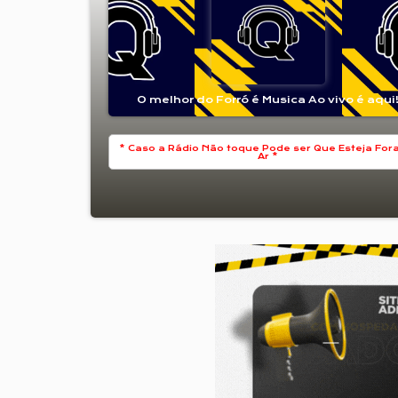
O melhor do Forró é Musica Ao vivo é aqui
* Caso a Rádio Não toque Pode ser Que Esteja For
Ar *