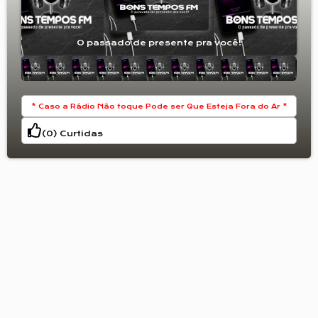
O passado de presente pra você!
* Caso a Rádio Não toque Pode ser Que Esteja Fora do Ar *
(
0
) Curtidas