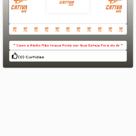
O SOM DA ADORAÇÃO QUE MOVE VIDAS
* Caso a Rádio Não toque Pode ser Que Esteja Fora do Ar *
(
0
) Curtidas