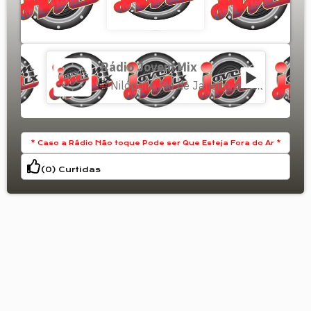
Rádio Jovem Mix
Nilópolis
Rio de Janeiro
Brasil
,
,
* Caso a Rádio Não toque Pode ser Que Esteja Fora do Ar *
(
0
) Curtidas