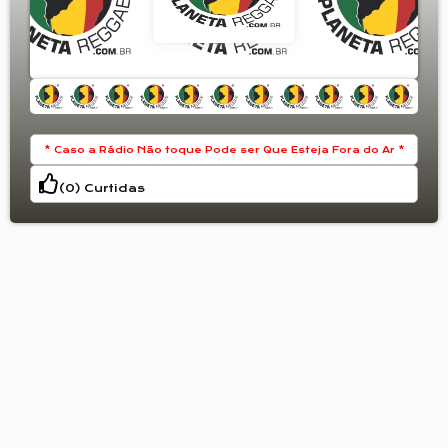
Movimento do Povo de Jah
* Caso a Rádio Não toque Pode ser Que Esteja Fora do Ar *
(
0
) Curtidas