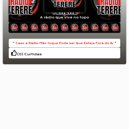
A rádio que vive no topo
* Caso a Rádio Não toque Pode ser Que Esteja Fora do Ar *
(
0
) Curtidas