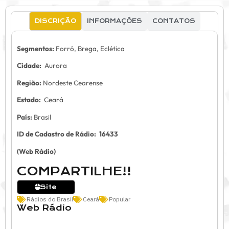
DISCRIÇÃO
INFORMAÇÕES
CONTATOS
Segmentos:
Forró, Brega, Eclética
Cidade:
Aurora
Região:
Nordeste Cearense
Estado:
Ceará
País:
Brasil
ID de Cadastro de Rádio:
16433
(Web Rádio)
COMPARTILHE!!
Site
Rádios do Brasil
Ceará
Popular
Web Rádio