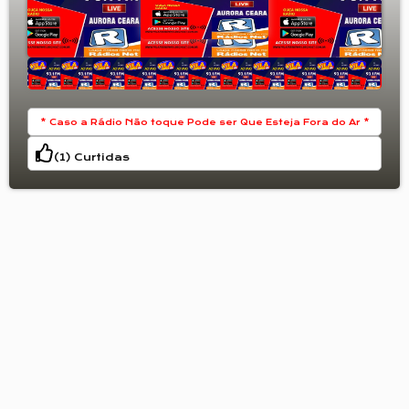
* Caso a Rádio Não toque Pode ser Que Esteja Fora do Ar *
(
1
) Curtidas