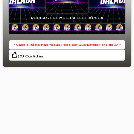
PODCAST DE MUSICA ELETRÔNICA
* Caso a Rádio Não toque Pode ser Que Esteja Fora do Ar *
(
0
) Curtidas