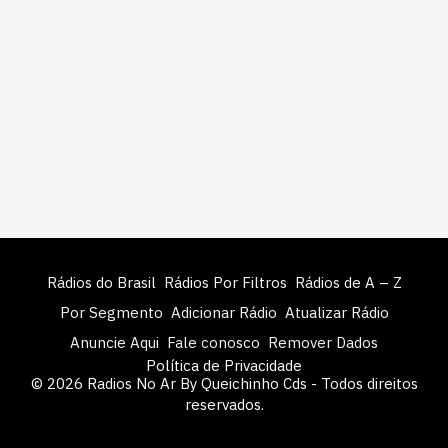
Rádios do Brasil
Rádios Por Filtros
Rádios de A – Z
Por Segmento
Adicionar Rádio
Atualizar Rádio
Anuncie Aqui
Fale conosco
Remover Dados
Política de Privacidade
© 2026 Radios No Ar By Queichinho Cds - Todos direitos
reservados.