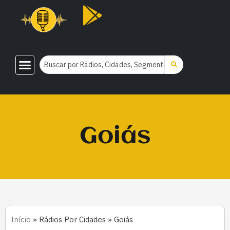
Goiás
Início
»
Rádios Por Cidades
»
Goiás