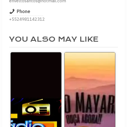
eriveltosantos@hotmail.com
Phone
+5524981142312
YOU ALSO MAY LIKE