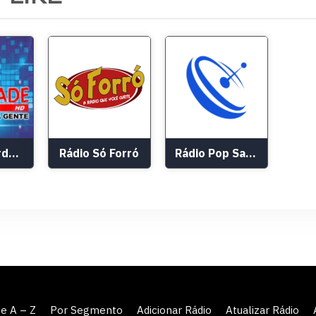
Rádio Liberdade HD
Rádio Só Forró
Rádio Pop Sat FM 104,9
de A – Z
Por Segmento
Adicionar Rádio
Atualizar Rádio