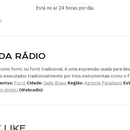
Está no ar 24 horas por dia.
l
DA RÁDIO
omo forró, ou forró tradicional, é uma expressão usada para des
s são executados tradicionalmente por trios instrumentais como 
entos:
Forró
Cidade:
Gado Bravo
Região:
Agreste Paraibano
Es
-fm-dmbk/
(Webradio)
 LIKE