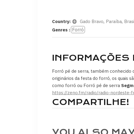
Country:
Gado Bravo
,
Paraíba
,
Brasi
Forró
Genres :
INFORMAÇÕES 
Forró pé de serra, também conhecido c
originários da festa do forró, os quai
como forró ou Forró pé de serra
Segm
https://zeno.fm/radio/radio-nordeste
COMPARTILHE!
YOU ALSO MAY