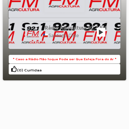
Rádio Agricultura 92.1 FM
Santiago
Chile
,
* Caso a Rádio Não toque Pode ser Que Esteja Fora do Ar *
(
0
) Curtidas