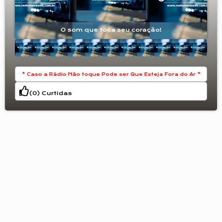
O som que toca seu coração!
* Caso a Rádio Não toque Pode ser Que Esteja Fora do Ar *
(
0
) Curtidas