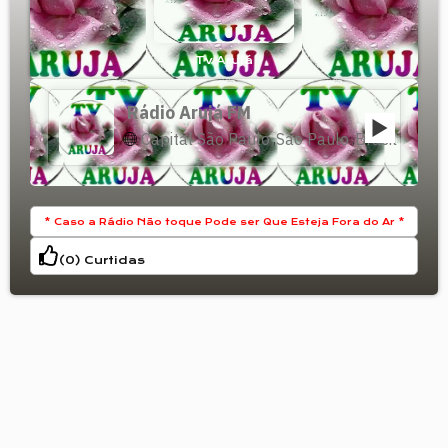
Tv Arujá
Rádio Arujá FM
Capital São Paulo
São Paulo
Brasil
,
,
* Caso a Rádio Não toque Pode ser Que Esteja Fora do Ar *
(
0
) Curtidas