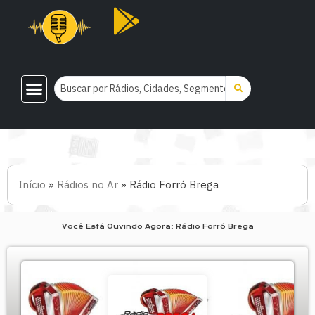
Rádios Do Brasil
Rádios Por Filtros
Rádios De A – Z
Por Segmento
Adicionar Rádio
Atualizar Rádio
Anuncie Aqui
Fale Conosco
Remover Dados
Início
»
Rádios no Ar
»
Rádio Forró Brega
Você Está Ouvindo Agora: Rádio Forró Brega