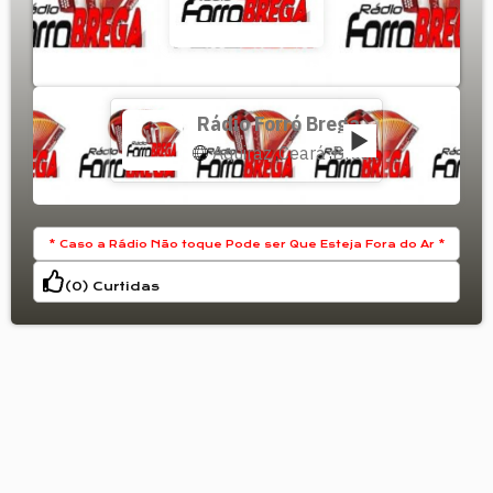
A radio da mesa do bar!
Rádio Forró Brega
Aquiraz
Ceará
Brasil
,
,
* Caso a Rádio Não toque Pode ser Que Esteja Fora do Ar *
(
0
) Curtidas