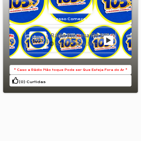
O Sucesso Começa Aqui!
Rádio Princesa FM 105,9
Sobral
Ceará
Brasil
,
,
* Caso a Rádio Não toque Pode ser Que Esteja Fora do Ar *
(
0
) Curtidas