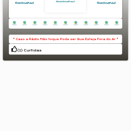
* Caso a Rádio Não toque Pode ser Que Esteja Fora do Ar *
(
1
) Curtidas