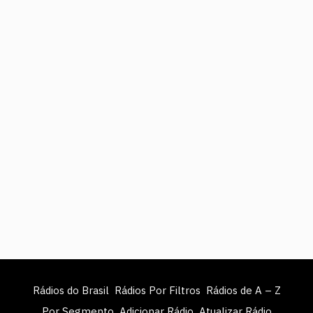
Rádios do Brasil
Rádios Por Filtros
Rádios de A – Z
Por Segmento
Adicionar Rádio
Atualizar Rádio